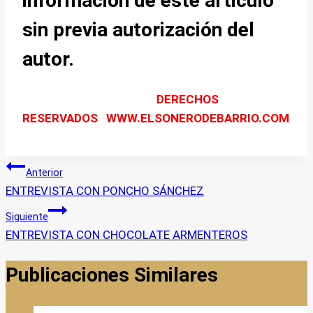
información de este articulo
sin previa autorización del
autor.
DERECHOS
RESERVADOS WWW.ELSONERODEBARRIO.COM
Navegación
Anterior
ENTREVISTA CON PONCHO SÁNCHEZ
de
Siguiente
entradas
ENTREVISTA CON CHOCOLATE ARMENTEROS
Publicaciones Similares