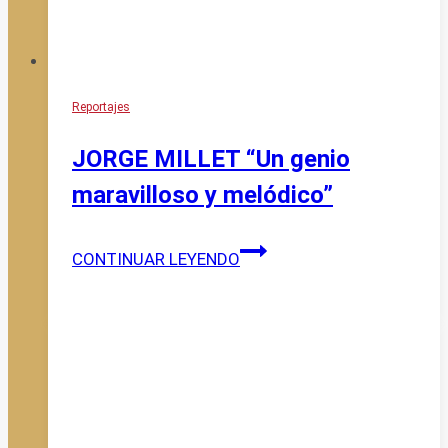
Reportajes
JORGE MILLET “Un genio
maravilloso y melódico”
JORGE
CONTINUAR LEYENDO
MILLET
“Un
genio
maravilloso
y
melódico”