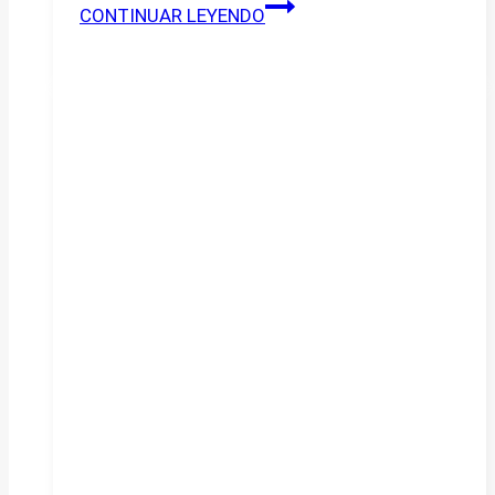
LAS
CONTINUAR LEYENDO
ANÉCDOTAS
DE
«MELÓN»
–
Parte
2