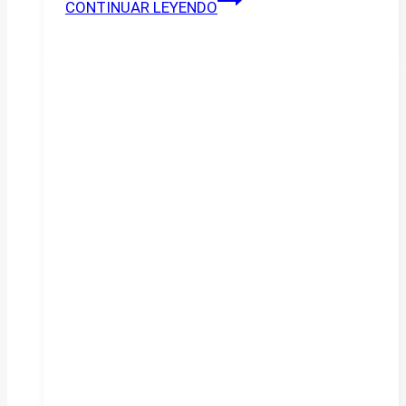
CONTINUAR LEYENDO
CON
HORACIO
«EL
NEGRO»
HERNÁNDEZ